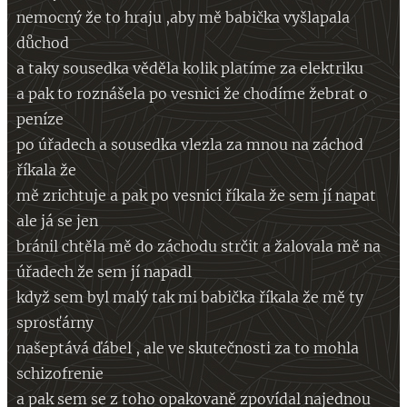
nemocný že to hraju ,aby mě babička vyšlapala
důchod
a taky sousedka věděla kolik platíme za elektriku
a pak to roznášela po vesnici že chodíme žebrat o
peníze
po úřadech a sousedka vlezla za mnou na záchod
říkala že
mě zrichtuje a pak po vesnici říkala že sem jí napat
ale já se jen
bránil chtěla mě do záchodu strčit a žalovala mě na
úřadech že sem jí napadl
když sem byl malý tak mi babička říkala že mě ty
sprosťárny
našeptává ďábel , ale ve skutečnosti za to mohla
schizofrenie
a pak sem se z toho opakovaně zpovídal najednou