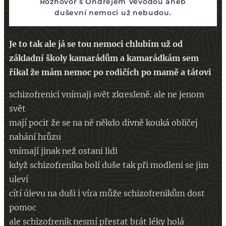
Rozhovor s Ondřejem Vevodou aneb
duševní nemoci už nebudou.
Je to tak ale já se tou nemoci chlubím už od
základní školy kamarádům a kamarádkám sem
říkal že mám nemoc po rodičích po mamě a tátovi
schizofrenici vnímaji svět zkresleně. ale ne jenom
svět
mají pocit že se na ně někdo divně kouká obličej
nahání hrůzu
vnímají jinak než ostani lidi
když schizofrenika bolí duše tak při modleni se jim
uleví
cítí úlevu na duši i víra může schizofrenikům dost
pomoc
ale schizofrenik nesmí přestat brát léky holá