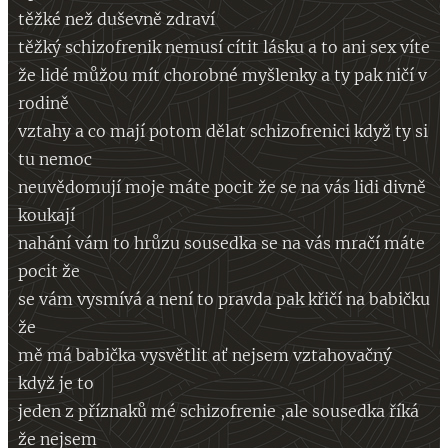
těžké než duševně zdraví
těžký schizofrenik nemusí cítit lásku a to ani sex víte
že lidé můžou mít chorobné myšlenky a ty pak ničí v
rodině
vztahy a co mají potom dělat schizofrenici když ty si
tu nemoc
neuvědomují moje máte pocit že se na vás lidi divně
koukají
nahání vám to hrůzu sousedka se na vás mračí máte
pocit že
se vám vysmívá a není to pravda pak křičí na babičku
že
mě má babička vysvětlit ať nejsem vztahovačný
když je to
jeden z příznaků mé schizofrenie ,ale sousedka říká
že nejsem