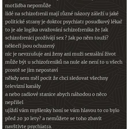
motlidba nepomůže
lidé na schizofrenii mají různé názory záleží u jaké
politické strany je doktor psychiatr posudkový lékař
to je ale logika uvažování schizofrenika že Jak
schizofrenici prožívájí sex ? Jak po něm touží?
někteří jsou ochuzený
nic je nevzrušuje ani ženy ani muži sexuální život
může být u schizofreniků na nule ale není to u všech
prostě se jim nepostaví
někdy sem měl pocit že chci sledovat všechny
televizní kanály
a nebo radiové stanice abych náhodou o něco
nepřišel
ujíždí vám myšlenky honí se vám hlavou to co bylo
před 20 30 lety? a nemůžete se toho zbavit
navštivte psychiatra.