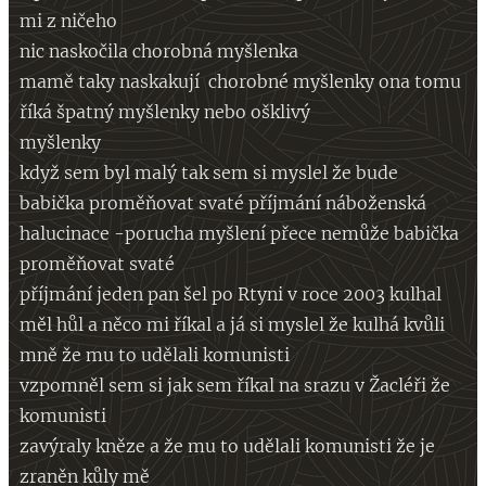
mi z ničeho
nic naskočila chorobná myšlenka
mamě taky naskakují chorobné myšlenky ona tomu
říká špatný myšlenky nebo ošklivý
myšlenky
když sem byl malý tak sem si myslel že bude
babička proměňovat svaté příjmání náboženská
halucinace -porucha myšlení přece nemůže babička
proměňovat svaté
příjmání jeden pan šel po Rtyni v roce 2003 kulhal
měl hůl a něco mi říkal a já si myslel že kulhá kvůli
mně že mu to udělali komunisti
vzpomněl sem si jak sem říkal na srazu v Žacléři že
komunisti
zavýraly kněze a že mu to udělali komunisti že je
zraněn kůly mě