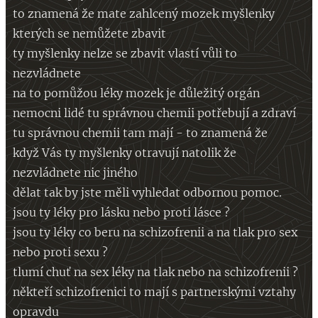
to znamená že mate zahlcený mozek myšlenky
kterých se nemůžete zbavit
ty myšlenky nelze se zbavit vlastí vůli to
nezvládnete
na to pomůžou léky mozek je důležitý orgán
nemocni lidé tu správnou chemii potřebují a zdraví
tu správnou chemii tam mají - to znamená že
když Vás ty myšlenky otravují natolik že
nezvládnete nic jiného
dělat tak by jste měli vyhledat odbornou pomoc.
jsou ty léky pro lásku nebo proti lásce ?
jsou ty léky co beru na schizofrenii a na tlak pro sex
nebo proti sexu ?
tlumí chuť na sex léky na tlak nebo na schizofrenii ?
někteří schizofrenici to mají s partnerskými vztahy
opravdu