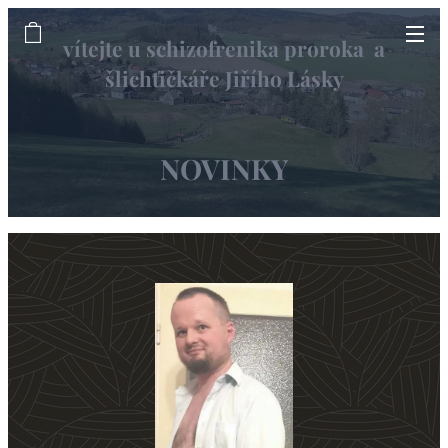
vítejte u schizofrenika proroka a
šlichťičkáře Jiřího Lásky
informační web
NOVINKY