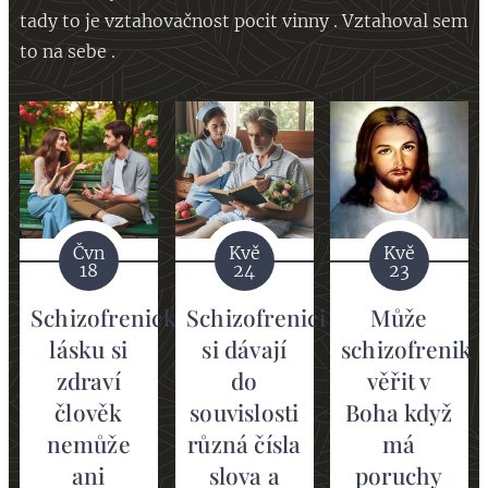
tady to je vztahovačnost pocit vinny . Vztahoval sem
to na sebe .
Čvn
Kvě
Kvě
18
24
23
Schizofrenickou
Schizofrenici
Může
lásku si
si dávají
schizofrenik
zdraví
do
věřit v
člověk
souvislosti
Boha když
nemůže
různá čísla
má
ani
slova a
poruchy