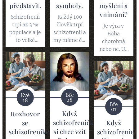
představit.
symboly.
myšlení a
vnímání?
Schizofrenii
Každý 100
trpí až 3 %
člověk trpí
Je výra v
populace a je
schizofrenii a
Boha
to velké
my máme čp.
chorobná
číslo, ale jak
100 nebo
nebo ne. Už
prožívají
schizofrenici
čekám že mi
lásku
přemýšlí
řeknete že ty
vzrušení a
jinak než
hlasy co slyší
všechny ty
zdravý
schizofrenici
věci okolo si
jedinci ale
jsou od Boha
totiž zdravý
kdo je dnes
Bře
Kvě
já jako malý
28
18
člověk
duševně
říkal že je
Bře
01
nedokáže
zdraví že.
moje máma
Když
Rozhovor
představit.
Vidíte že
Johanka asi
schizofrenička
se
Když
svatý Václav
jsem myslel
si chce vzít
schizofrenikem
schizofrenie
má svátek
ta z arku co