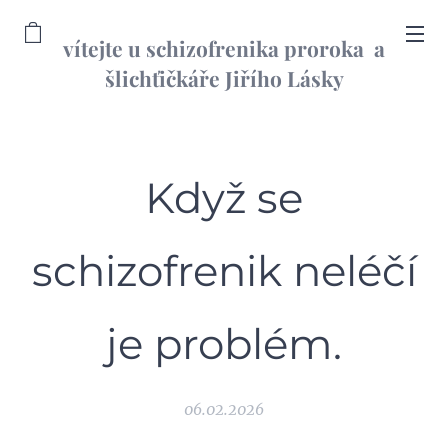
vítejte u schizofrenika proroka a
šlichťičkáře Jiřího Lásky
informační web
Když se
schizofrenik neléčí
je problém.
06.02.2026