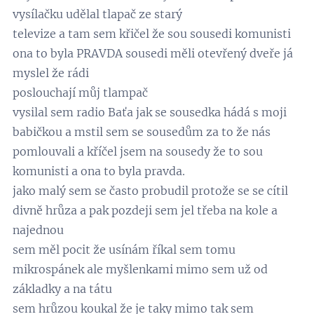
vysílačku udělal tlapač ze starý
televize a tam sem křičel že sou sousedi komunisti
ona to byla PRAVDA sousedi měli otevřený dveře já
myslel že rádi
poslouchají můj tlampač
vysilal sem radio Baťa jak se sousedka hádá s moji
babičkou a mstil sem se sousedům za to že nás
pomlouvali a kříčel jsem na sousedy že to sou
komunisti a ona to byla pravda.
jako malý sem se často probudil protože se se cítil
divně hrůza a pak pozdeji sem jel třeba na kole a
najednou
sem měl pocit že usínám říkal sem tomu
mikrospánek ale myšlenkami mimo sem už od
základky a na tátu
sem hrůzou koukal že je taky mimo tak sem