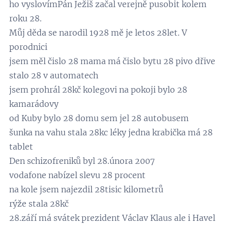
ho vyslovímPán Ježiš začal verejně pusobit kolem
roku 28.
Můj děda se narodil 1928 mě je letos 28let. V
porodnici
jsem měl čislo 28 mama má čislo bytu 28 pivo dřive
stalo 28 v automatech
jsem prohrál 28kč kolegovi na pokoji bylo 28
kamarádovy
od Kuby bylo 28 domu sem jel 28 autobusem
šunka na vahu stala 28kc léky jedna krabička má 28
tablet
Den schizofreniků byl 28.února 2007
vodafone nabízel slevu 28 procent
na kole jsem najezdil 28tisic kilometrů
rýže stala 28kč
28.září má svátek prezident Václav Klaus ale i Havel