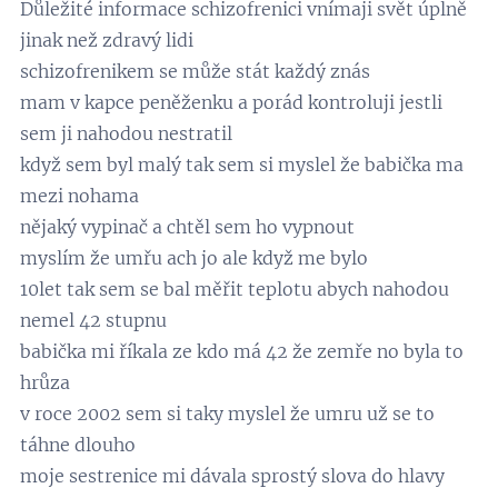
Důležité informace schizofrenici vnímaji svět úplně
jinak než zdravý lidi
schizofrenikem se může stát každý znás
mam v kapce peněženku a porád kontroluji jestli
sem ji nahodou nestratil
když sem byl malý tak sem si myslel že babička ma
mezi nohama
nějaký vypinač a chtěl sem ho vypnout
myslím že umřu ach jo ale když me bylo
10let tak sem se bal měřit teplotu abych nahodou
nemel 42 stupnu
babička mi říkala ze kdo má 42 že zemře no byla to
hrůza
v roce 2002 sem si taky myslel že umru už se to
táhne dlouho
moje sestrenice mi dávala sprostý slova do hlavy