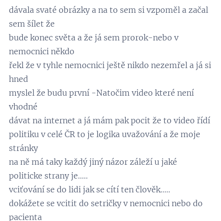
dávala svaté obrázky a na to sem si vzpoměl a začal
sem šílet že
bude konec světa a že já sem prorok-nebo v
nemocnici někdo
řekl že v tyhle nemocnici ještě nikdo nezemřel a já si
hned
myslel že budu první -Natočim video které není
vhodné
dávat na internet a já mám pak pocit že to video řídí
politiku v celé ČR to je logika uvažování a že moje
stránky
na ně má taky každý jiný názor záleží u jaké
politicke strany je.....
vciťování se do lidi jak se cítí ten člověk.....
dokážete se vcitit do setričky v nemocnici nebo do
pacienta