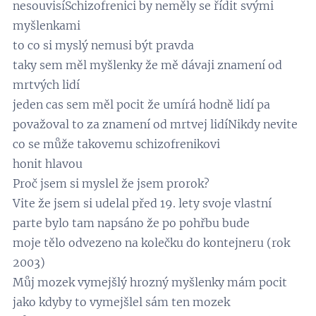
nesouvisíSchizofrenici by neměly se řídit svými
myšlenkami
to co si myslý nemusi být pravda
taky sem měl myšlenky že mě dávaji znamení od
mrtvých lidí
jeden cas sem měl pocit že umírá hodně lidí pa
považoval to za znamení od mrtvej lidíNikdy nevite
co se může takovemu schizofrenikovi
honit hlavou
Proč jsem si myslel že jsem prorok?
Vite že jsem si udelal před 19. lety svoje vlastní
parte bylo tam napsáno že po pohřbu bude
moje tělo odvezeno na kolečku do kontejneru (rok
2003)
Můj mozek vymejšlý hrozný myšlenky mám pocit
jako kdyby to vymejšlel sám ten mozek