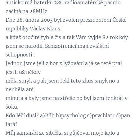
autíčko má baterku 28C radioamatérské pásmo
začíná na 28MHz
Dne 28. února 2003 byl zvolen prezidentem České
republiky Václav Klaus
a když otočíte tyhle čísla tak Vám vyjde 82 rok kdy
jsem se narodil. Schizofrenici mají zvláštní
schopnosti :
Jednou jsme jeli z hor z lyžování a já se tetě ptal
jestli už někdy
měla smyk a pak jsem řekl teto zkus smyk no a
neuběla ani
minuta a byly jsme na střeše no byl jsem tenkrát v
šoku.
Kdo léčí duši? a)Bůh b)psycholog c)psychiatr d)pan
farář
Můj kamarád ze sibička si půjčoval moje kolo a