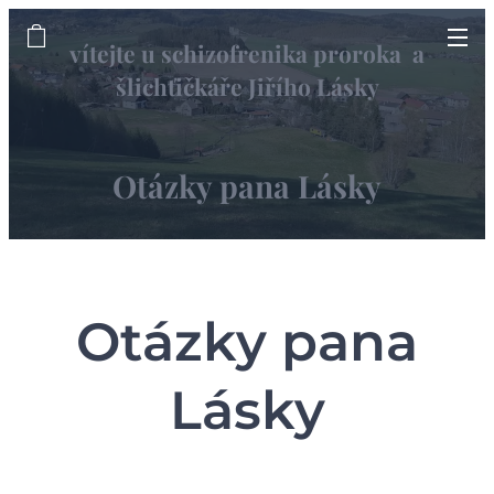
vítejte u schizofrenika proroka a
šlichťičkáře Jiřího Lásky
informační web
Otázky pana Lásky
Otázky pana
Lásky