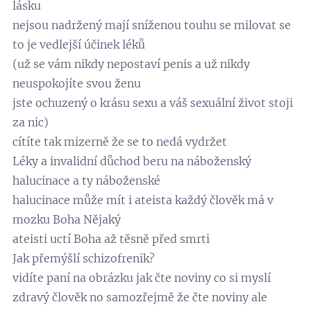
lásku
nejsou nadržený mají sníženou touhu se milovat se
to je vedlejší účinek léků
(už se vám nikdy nepostaví penis a už nikdy
neuspokojíte svou ženu
jste ochuzený o krásu sexu a váš sexuální život stoji
za nic)
cítíte tak mizerně že se to nedá vydržet
Léky a invalidní důchod beru na náboženský
halucinace a ty náboženské
halucinace může mít i ateista každý člověk má v
mozku Boha Nějaký
ateisti uctí Boha až těsně před smrti
Jak přemýšlí schizofrenik?
vidíte paní na obrázku jak čte noviny co si myslí
zdravý člověk no samozřejmě že čte noviny ale