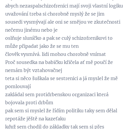
abych nezaspalschizofrenici mají svoji vlastní logiku
uvažování treba si chorobně myslý že se jim
sousedi vysmývají ale oni se smějou ve zkutečnosti
nečemu jinému nebo je
oslňuje sluníčko a pak se culý schizofrenikovi to
může připadat jako že se mu ten
člověk vysmívá. lidi mohou chorobně vnímat
Proč sousedka na babičku křičela ať mě poučí že
nemám být vztahovačnej
teta si něco šuškala se sestrenici a já myslel že mě
pomlouvají
zakládal sem protidrbenskou organizaci která
bojovala proti drbům
pak sem si myslel že řídím politiku taky sem dělal
repotáže jěště na kazeťaku
když sem chodil do základky tak sem si přes