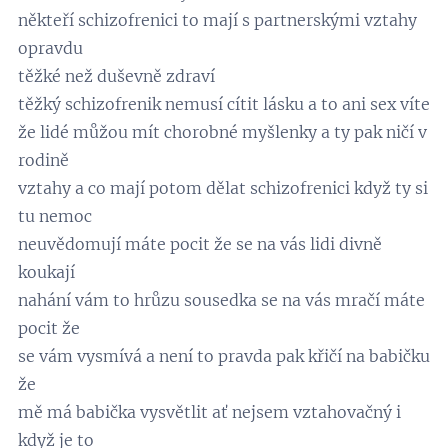
někteří schizofrenici to mají s partnerskými vztahy
opravdu
těžké než duševně zdraví
těžký schizofrenik nemusí cítit lásku a to ani sex víte
že lidé můžou mít chorobné myšlenky a ty pak ničí v
rodině
vztahy a co mají potom dělat schizofrenici když ty si
tu nemoc
neuvědomují máte pocit že se na vás lidi divně
koukají
nahání vám to hrůzu sousedka se na vás mračí máte
pocit že
se vám vysmívá a není to pravda pak křičí na babičku
že
mě má babička vysvětlit ať nejsem vztahovačný i
když je to