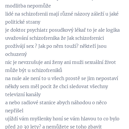
modlitba nepomůže
lidé na schizofrenii mají různé názory záleží u jaké
politické strany
je doktor psychiatr posudkový lékař to je ale logika
uvažování schizofrenika že Jak schizofrenici
prožívájí sex ? Jak po něm touží? někteří jsou
ochuzený
nic je nevzrušuje ani ženy ani muži sexuální život
může být u schizofreniků
na nule ale není to u všech prostě se jim nepostaví
někdy sem měl pocit že chci sledovat všechny
televizní kanály
a nebo radiové stanice abych náhodou o něco
nepřišel
ujíždí vám myšlenky honí se vám hlavou to co bylo
před 20 30 lety? a nemůžete se toho zbavit