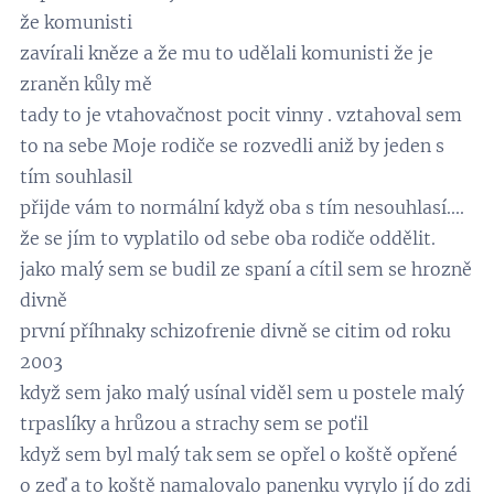
že komunisti
zavírali kněze a že mu to udělali komunisti že je
zraněn kůly mě
tady to je vtahovačnost pocit vinny . vztahoval sem
to na sebe Moje rodiče se rozvedli aniž by jeden s
tím souhlasil
přijde vám to normální když oba s tím nesouhlasí....
že se jím to vyplatilo od sebe oba rodiče oddělit.
jako malý sem se budil ze spaní a cítil sem se hrozně
divně
první příhnaky schizofrenie divně se citim od roku
2003
když sem jako malý usínal viděl sem u postele malý
trpaslíky a hrůzou a strachy sem se poťil
když sem byl malý tak sem se opřel o koště opřené
o zeď a to koště namalovalo panenku vyrylo jí do zdi