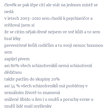
člověk se pak lépe cítí ale stát na jednom místě se
nedá
v letech 2003-2010 sem chodil k psychiatičce a
stěžoval jsem si
že se citim nějak divně nejsem ve své kůži a to sem
bral léky
preventivně kvůli rodičům a tu svoji nemoc hnusnou
sem
zapijel pivem
asi 80% všech schizofreniků nemá schizofrenii
dědičnou
takže patřím do skupiny 20%
asi 54 % všech schizofreniků má problémy v
sexuálním životě to znamená
snížené líbido u žen i u mužů a poruchy erexe u
mužů lidé mají myšlenky