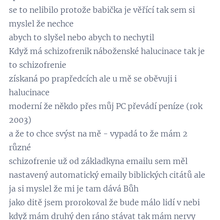
se to nelibilo protože babička je věřící tak sem si
myslel že nechce
abych to slyšel nebo abych to nechytil
Když má schizofrenik náboženské halucinace tak je
to schizofrenie
získaná po prapředcích ale u mě se oběvuji i
halucinace
moderní že někdo přes můj PC převádí peníze (rok
2003)
a že to chce svýst na mě - vypadá to že mám 2
různé
schizofrenie už od základkyna emailu sem měl
nastavený automatický emaily biblických citátů ale
ja si myslel že mi je tam dává Bůh
jako ditě jsem prorokoval že bude málo lidí v nebi
když mám druhý den ráno stávat tak mám nervy