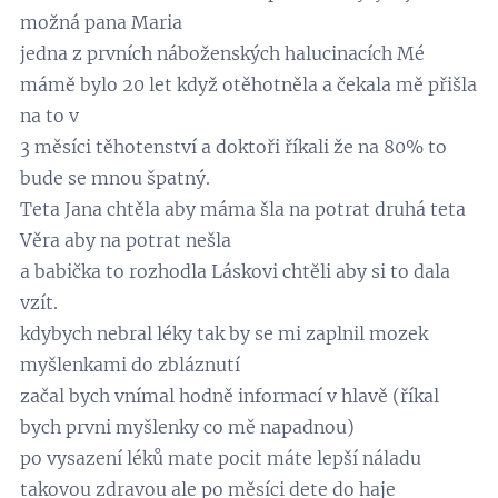
možná pana Maria
jedna z prvních náboženských halucinacích Mé
mámě bylo 20 let když otěhotněla a čekala mě přišla
na to v
3 měsíci těhotenství a doktoři říkali že na 80% to
bude se mnou špatný.
Teta Jana chtěla aby máma šla na potrat druhá teta
Věra aby na potrat nešla
a babička to rozhodla Láskovi chtěli aby si to dala
vzít.
kdybych nebral léky tak by se mi zaplnil mozek
myšlenkami do zbláznutí
začal bych vnímal hodně informací v hlavě (říkal
bych prvni myšlenky co mě napadnou)
po vysazení léků mate pocit máte lepší náladu
takovou zdravou ale po měsíci dete do haje