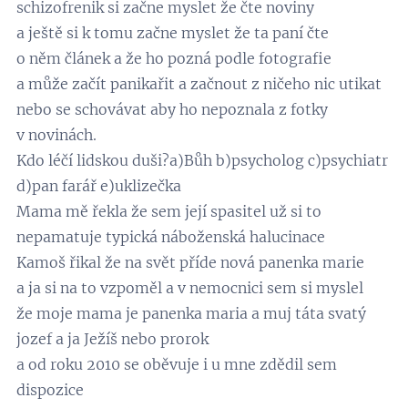
schizofrenik si začne myslet že čte noviny
a ještě si k tomu začne myslet že ta paní čte
o něm článek a že ho pozná podle fotografie
a může začít panikařit a začnout z ničeho nic utikat
nebo se schovávat aby ho nepoznala z fotky
v novinách.
Kdo léčí lidskou duši?a)Bůh b)psycholog c)psychiatr
d)pan farář e)uklizečka
Mama mě řekla že sem její spasitel už si to
nepamatuje typická náboženská halucinace
Kamoš řikal že na svět příde nová panenka marie
a ja si na to vzpoměl a v nemocnici sem si myslel
že moje mama je panenka maria a muj táta svatý
jozef a ja Ježíš nebo prorok
a od roku 2010 se oběvuje i u mne zdědil sem
dispozice