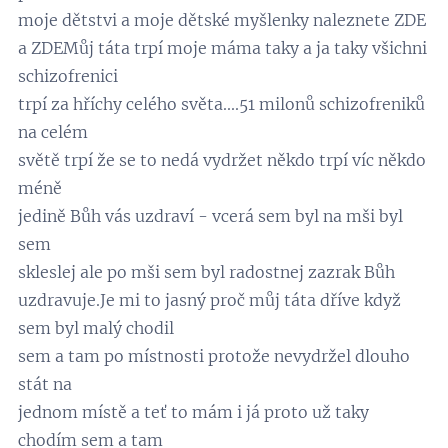
moje dětstvi a moje dětské myšlenky naleznete ZDE
a ZDEMůj táta trpí moje máma taky a ja taky všichni
schizofrenici
trpí za hříchy celého světa....51 milonů schizofreniků
na celém
světě trpí že se to nedá vydržet někdo trpí víc někdo
méně
jedině Bůh vás uzdraví - vcerá sem byl na mši byl
sem
skleslej ale po mši sem byl radostnej zazrak Bůh
uzdravuje.Je mi to jasný proč můj táta dříve když
sem byl malý chodil
sem a tam po místnosti protože nevydržel dlouho
stát na
jednom místě a teť to mám i já proto už taky
chodím sem a tam