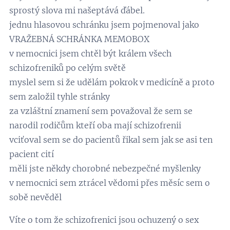
sprostý slova mi našeptává ďábel.
jednu hlasovou schránku jsem pojmenoval jako
VRAŽEBNÁ SCHRÁNKA MEMOBOX
v nemocnici jsem chtěl být králem všech
schizofreniků po celým světě
myslel sem si že udělám pokrok v medicíně a proto
sem založil tyhle stránky
za vzláštní znamení sem považoval že sem se
narodil rodičům kteří oba mají schizofrenii
vciťoval sem se do pacientů řikal sem jak se asi ten
pacient cití
měli jste někdy chorobné nebezpečné myšlenky
v nemocnici sem ztrácel vědomi přes měsíc sem o
sobě nevěděl
Víte o tom že schizofrenici jsou ochuzený o sex