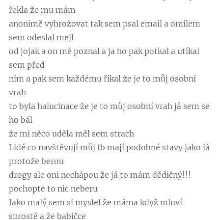
řekla že mu mám
anonimě vyhrožovat tak sem psal email a omilem
sem odeslal mejl
od jojak a on mě poznal a ja ho pak potkal a utíkal
sem před
ním a pak sem každému řikal že je to můj osobní
vrah
to byla halucinace že je to můj osobní vrah já sem se
ho bál
že mi něco uděla měl sem strach
Lidé co navštěvují můj fb mají podobné stavy jako já
protože berou
drogy ale oni nechápou že já to mám dědičný!!!
pochopte to nic neberu
Jako malý sem si myslel že máma když mluví
sprostě a že babičce