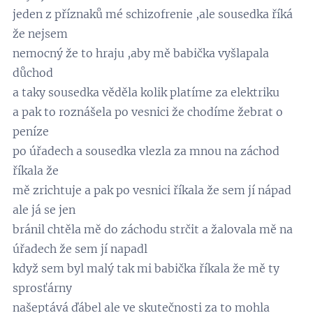
jeden z příznaků mé schizofrenie ,ale sousedka říká
že nejsem
nemocný že to hraju ,aby mě babička vyšlapala
důchod
a taky sousedka věděla kolik platíme za elektriku
a pak to roznášela po vesnici že chodíme žebrat o
peníze
po úřadech a sousedka vlezla za mnou na záchod
říkala že
mě zrichtuje a pak po vesnici říkala že sem jí nápad
ale já se jen
bránil chtěla mě do záchodu strčit a žalovala mě na
úřadech že sem jí napadl
když sem byl malý tak mi babička říkala že mě ty
sprosťárny
našeptává ďábel ale ve skutečnosti za to mohla