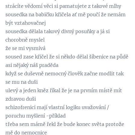
strácíte vědomí věci si pamatujete z takové mlhy
sousedka na babičku křičela ať mě poučí že nemám
být vztahovačnej
sousedka dělala takový divný posuňky a já si
chorobně myslel
že se mi vysmívá
soused zase křičel že si někdo dělal šíbenice na půdě
asi nějaký náš praděda
když se duševně nemocný člověk začne modlit tak
se mu na duši
ulevý a jeden kněz říkal že je na prvním místě mít
zdravou duši
schizofrenici mají vlastní logiku uvažování /
poruchu myšlení -příklad
třeba sem mámě řekl že bude konec světa protože
mě do nemocnice