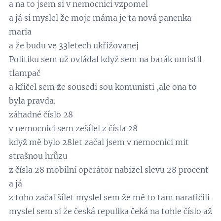
a na to jsem si v nemocnici vzpomel
a já si myslel že moje máma je ta nová panenka
maria
a že budu ve 33letech ukřižovanej
Politiku sem už ovládal když sem na barák umistil
tlampač
a křičel sem že sousedi sou komunisti ,ale ona to
byla pravda.
záhadné číslo 28
v nemocnici sem zešílel z čísla 28
když mě bylo 28let začal jsem v nemocnici mit
strašnou hrůzu
z čísla 28 mobilní operátor nabizel slevu 28 procent
a já
z toho začal šílet myslel sem že mě to tam narafičili
myslel sem si že česká repulika čeká na tohle číslo až