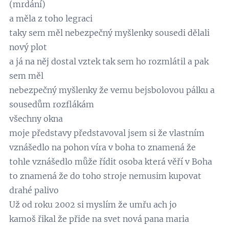
(mrdání)
a měla z toho legraci
taky sem měl nebezpečný myšlenky sousedi dělali
nový plot
a já na něj dostal vztek tak sem ho rozmlátil a pak
sem měl
nebezpečný myšlenky že vemu bejsbolovou pálku a
sousedům rozflákám
všechny okna
moje představy představoval jsem si že vlastním
vznášedlo na pohon víra v boha to znamená že
tohle vznášedlo může řídit osoba která věří v Boha
to znamená že do toho stroje nemusim kupovat
drahé palivo
Už od roku 2002 si myslím že umřu ach jo
kamoš řikal že přide na svet nová pana maria