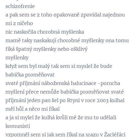
schizofrenie
a pak sem se z toho opakovaně zpovídal najednou
mi z ničeho
nic naskočila chorobná myšlenka
mamě taky naskakují chorobné myšlenky ona tomu
říká špatný myšlenky nebo ošklivý
myšlenky
když sem byl malý tak sem si myslel že bude
babička proměňovat
svaté příjmání náboženská halucinace -porucha
myšlení přece nemůže babička proměňovat svaté
příjmání jeden pan šel po Rtyni v roce 2003 kulhal
měl hůl a něco mi říkal
a ja si mylel že kulhá kvůli mě že mu to udělali
komunisti
vzpomněl sem si jak sem říkal na srazu v Žacléřáci