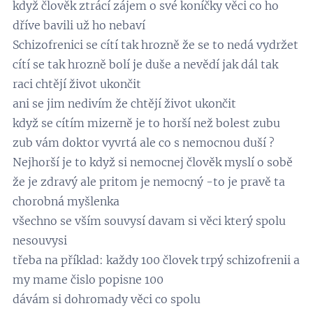
když člověk ztrácí zájem o své koníčky věci co ho
dříve bavili už ho nebaví
Schizofrenici se cítí tak hrozně že se to nedá vydržet
cítí se tak hrozně bolí je duše a nevědí jak dál tak
raci chtějí život ukončit
ani se jim nedivím že chtějí život ukončit
když se cítím mizerně je to horší než bolest zubu
zub vám doktor vyvrtá ale co s nemocnou duší ?
Nejhorší je to když si nemocnej člověk myslí o sobě
že je zdravý ale pritom je nemocný -to je pravě ta
chorobná myšlenka
všechno se vším souvysí davam si věci který spolu
nesouvysi
třeba na příklad: každy 100 človek trpý schizofrenii a
my mame čislo popisne 100
dávám si dohromady věci co spolu