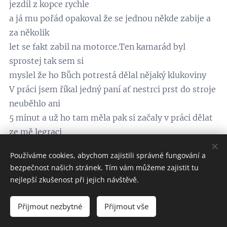
jezdil z kopce rychle
a já mu pořád opakoval že se jednou někde zabije a
za několik
let se fakt zabil na motorce.Ten kamarád byl
sprostej tak sem si
myslel že ho Bůch potrestá dělal nějaký klukoviny
V práci jsem říkal jedný paní ať nestrci prst do stroje
neuběhlo ani
5 minut a už ho tam měla pak si začaly v práci dělat
ze mě legraci
z mého přímení.
Používáme cookies, abychom zajistili správné fungování a
V roce 2019 nám teta řekla že pojede natankovat
bezpečnost našich stránek. Tím vám můžeme zajistit tu
benzín
nejlepší zkušenost při jejich návštěvě.
a já jí říkal že má nafťáka pak odejela dlouho se
nevracela
Přijmout nezbytné
Přijmout vše
a pak přišla od benzínky pěšky že ten benzín do toho