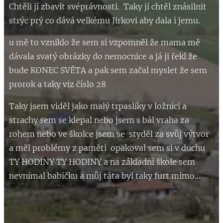
Chtěli jí zbavit svéprávnosti. Taky jí chtěl znásilnit
strýc prý co dává velkému Jirkovi aby dala i jemu.
u mě to vzniklo že sem si vzpomněl že mama mě
dávala svatý obrázky do nemocnice a já ji řekl že
bude KONEC SVĚTA a pak sem začal myslet že sem
prorok a taky viz číslo 28
Taky jsem viděl jako malý trpaslíky v ložnici a
strachy sem se klepal nebo jsem s bál vraha za
rohem nebo ve školce jsem se styděl za svůj výtvor
a měl problémy z paměti opakoval sem si v duchu
TY HODINY TY HODINY a na základní škole sem
nevnímal babičku a můj táta byl taky furt mimo...