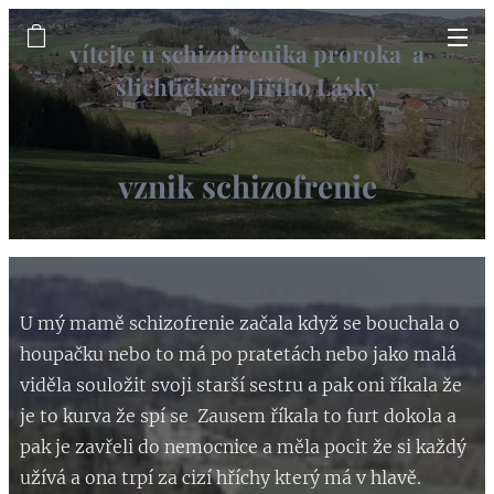
vítejte u schizofrenika proroka a
šlichťičkáře Jiřího Lásky
informační web
vznik schizofrenie
U mý mamě schizofrenie začala když se bouchala o
houpačku nebo to má po pratetách nebo jako malá
viděla souložit svoji starší sestru a pak oni říkala že
je to kurva že spí se Zausem říkala to furt dokola a
pak je zavřeli do nemocnice a měla pocit že si každý
užívá a ona trpí za cizí hříchy který má v hlavě.