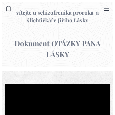
vítejte u schizofrenika proroka a
šlichťičkáře Jiřího Lásky
informační web
Dokument OTÁZKY PANA
LÁSKY