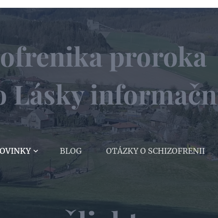
izofrenika proroka 
ho Lásky informačn
OVINKY
BLOG
OTÁZKY O SCHIZOFRENII