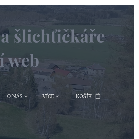
a šlichťičkáře
í web
O NÁS
VÍCE
KOŠÍK