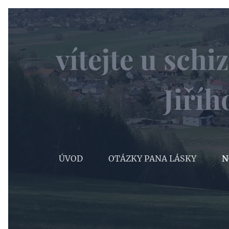
vítejte u sch
Jiří
ÚVOD
OTÁZKY PANA LÁSKY
N