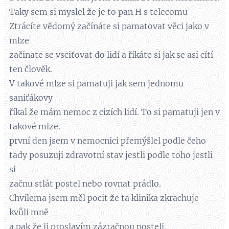
Taky sem si myslel že je to pan H s telecomu
Ztrácíte vědomý začínáte si pamatovat věci jako v
mlze
začinate se vsciťovat do lidí a říkáte si jak se asi cítí
ten člověk.
V takové mlze si pamatuji jak sem jednomu
saniťákovy
říkal že mám nemoc z cizích lidí. To si pamatuji jen v
takové mlze.
první den jsem v nemocnici přemýšlel podle čeho
tady posuzuji zdravotní stav jestli podle toho jestli
si
začnu stlát postel nebo rovnat prádlo.
Chvílema jsem měl pocit že ta klinika zkrachuje
kvůli mně
a pak že ji proslavím zázračnou posteli