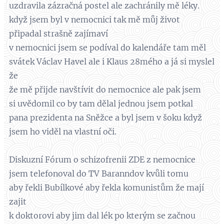
uzdravila zázračná postel ale zachránily mě léky.
když jsem byl v nemocnici tak mě můj život
připadal strašně zajímaví
v nemocnici jsem se podíval do kalendáře tam měl
svátek Václav Havel ale i Klaus 28mého a já si myslel
že
že mě přijde navštívit do nemocnice ale pak jsem
si uvědomil co by tam dělal jednou jsem potkal
pana prezidenta na Sněžce a byl jsem v šoku když
jsem ho viděl na vlastní oči.
Diskuzní Fórum o schizofrenii ZDE z nemocnice
jsem telefonoval do TV Baranndov kvůli tomu
aby řekli Bubílkové aby řekla komunistům že mají
zajit
k doktorovi aby jim dal lék po kterým se začnou