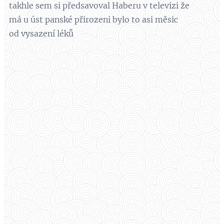
takhle sem si předsavoval Haberu v televizi že
má u úst panské přirozeni bylo to asi měsic
od vysazení léků