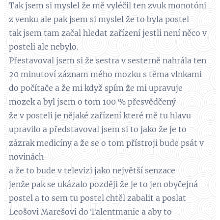
Tak jsem si myslel že mě vyléčil ten zvuk monotóni
z venku ale pak jsem si myslel že to byla postel
tak jsem tam začal hledat zařízení jestli není něco v
posteli ale nebylo.
Přestavoval jsem si že sestra v sesterně nahrála ten
20 minutoví záznam mého mozku s těma vlnkami
do počítače a že mi když spím že mi upravuje
mozek a byl jsem o tom 100 % přesvědčený
že v posteli je nějaké zařízení které mě tu hlavu
upravilo a představoval jsem si to jako že je to
zázrak medicíny a že se o tom přístroji bude psát v
novinách
a že to bude v televizi jako největší senzace
jenže pak se ukázalo později že je to jen obyčejná
postel a to sem tu postel chtěl zabalit a poslat
Leošovi Marešovi do Talentmanie a aby to