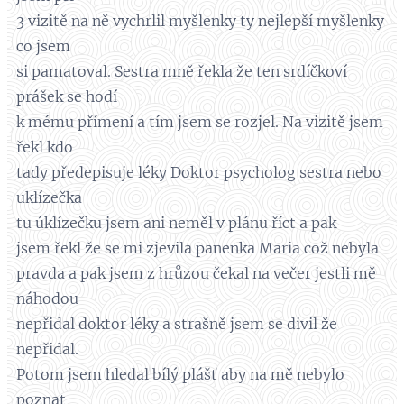
3 vizitě na ně vychrlil myšlenky ty nejlepší myšlenky
co jsem
si pamatoval. Sestra mně řekla že ten srdíčkoví
prášek se hodí
k mému přímení a tím jsem se rozjel. Na vizitě jsem
řekl kdo
tady předepisuje léky Doktor psycholog sestra nebo
uklízečka
tu úklízečku jsem ani neměl v plánu říct a pak
jsem řekl že se mi zjevila panenka Maria což nebyla
pravda a pak jsem z hrůzou čekal na večer jestli mě
náhodou
nepřidal doktor léky a strašně jsem se divil že
nepřidal.
Potom jsem hledal bílý plášť aby na mě nebylo
poznat