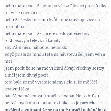
nebo máte pocit že jdou po vás zďělovaci prostředky
televize novináři
nebo že český telecom kvůli mně stávkuje více na
memobox
nebo mate pocit že chcete sledovat všechny
rozhlasový a televizní kanály
aby Vám něco náhodou neuniklo
Když přišla za mnou teta na návštěvu šel jsem ven a
měl
jsem pocit že se na mě všichni dívají všechny sestry
a měl jsem divný pocit
teta byla ze mě vystrašená myslela si že mě léčí
levnými léky
pán M na mě koukal(mračil se nahánělo to hrůzu
nejrači bych mu tu hubu rozflákal to je
porucha
myšleni a vnímání že se na mně mračil nahánělo to