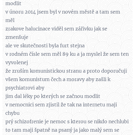
modlit
v únoru 2014 jsem byl v novém městě a tam sem
měl
zrakove halucinace viděl sem zářivku jak se
zmenšuje
ale ve skutečnosti byla furt stejna
v rodném čísle sem měl 89 ku a ja myslel že sem ten
vyvolenej
že zruším komunistickou stranu a proto doporučuji
všem komunistum čech a moravy aby zašli k
psychiatrovi aby
jim dal léky po kterých se začnou modlit
v nemocnici sem zjistil že tak na internetu maji
chybu
prý schizofrenie je nemoc s kterou se nikdo nechlubi
to tam maji špatně na psaný ja jako malý sem se