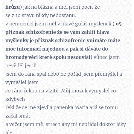
hrůzu)
jak na blázna a mel jsem pocit že
se z to stavu nikdy nedostanu.
v nemocnici jsem měl v hlavě guláš myšlenek
( o5
příznak schizofrenie že se vám zahltí hlava
myšlenky je příznak schizofrenie vnímáte máte
moc informací najednou a pak si dáváte do
hromady věci které spolu nesouvisí)
vůbec jsem
nevěděl jestli
jsem do rána spal nebo ne pořád jsem přemýšlel a
vymýšlel jsem
co ráno řeknu na vizitě. Můj mozek vymyslel co
kdybych
řekl že se mě zjevila panenka Maria a já se tomu
začal smát
a večer jsem měl strach aby mi nepřidal doktor léky
ale