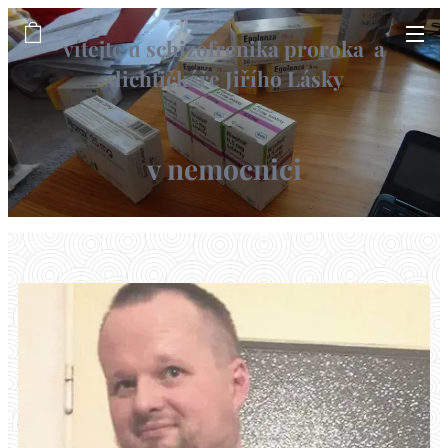
vítejte u schizofrenika proroka a
šlichťičkáře Jiřího Lásky
informační web
v nemocnici