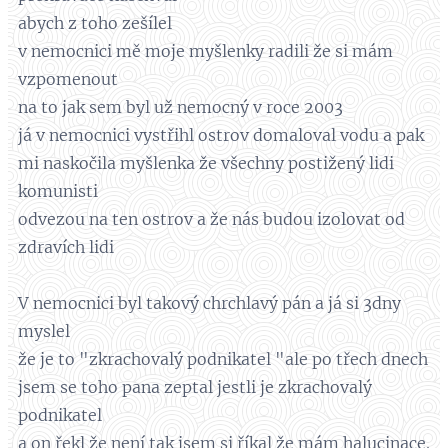
abych z toho zešílel
v nemocnici mě moje myšlenky radili že si mám
vzpomenout
na to jak sem byl už nemocný v roce 2003
já v nemocnici vystřihl ostrov domaloval vodu a pak
mi naskočila myšlenka že všechny postižený lidi
komunisti
odvezou na ten ostrov a že nás budou izolovat od
zdravích lidi
V nemocnici byl takový chrchlavý pán a já si 3dny
myslel
že je to "zkrachovalý podnikatel "ale po třech dnech
jsem se toho pana zeptal jestli je zkrachovalý
podnikatel
a on řekl že není tak jsem si říkal že mám halucinace.