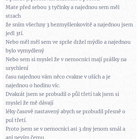
Mate před sebou 3 tyčinky a najednou sem měl
strach
že sním všechny 3 bezmyšlenkovitě a najednou jsem
jedl 3tí.
Nebo měl měl sem ve sprše držel mýdlo a najednou
bylo vymydlený
Nebo sem si myslel že v nemocnici mají prášky na
urychlení
času najednou vám něco cvakne v uších a je
najednou o hodinu víc.
Dvakrát jsem se probudil o půl třetí tak jsem si
myslel že mě dávají
léky časově nastavený abych se probudil přesně o
pul třetí.
Proto jsem se v nemocnici asi 3 dny jenom smál a
ani nevím čemu