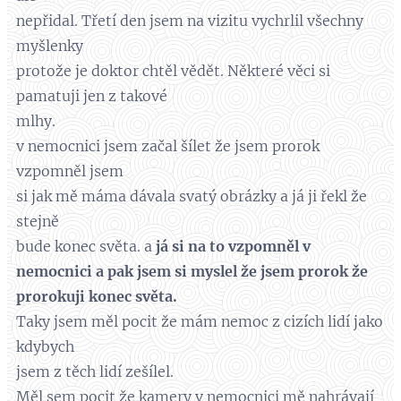
nepřidal. Třetí den jsem na vizitu vychrlil všechny
myšlenky
protože je doktor chtěl vědět. Některé věci si
pamatuji jen z takové
mlhy.
v nemocnici jsem začal šílet že jsem prorok
vzpomněl jsem
si jak mě máma dávala svatý obrázky a já ji řekl že
stejně
bude konec světa. a
já si na to vzpomněl v
nemocnici a pak jsem si myslel že jsem prorok že
prorokuji konec světa.
Taky jsem měl pocit že mám nemoc z cizích lidí jako
kdybych
jsem z těch lidí zešílel.
Měl sem pocit že kamery v nemocnici mě nahrávají