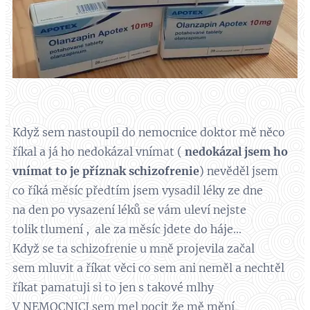
Když sem nastoupil do nemocnice doktor mě něco
říkal a já ho nedokázal vnímat (
nedokázal jsem ho
vnímat to je příznak schizofrenie
) nevěděl jsem
co říká měsíc předtím jsem vysadil léky ze dne
na den po vysazení léků se vám uleví nejste
tolik tlumení , ale za měsíc jdete do háje...
Když se ta schizofrenie u mně projevila začal
sem mluvit a říkat věci co sem ani neměl a nechtěl
říkat pamatuji si to jen s takové mlhy
V NEMOCNICI sem mel pocit že mě mění