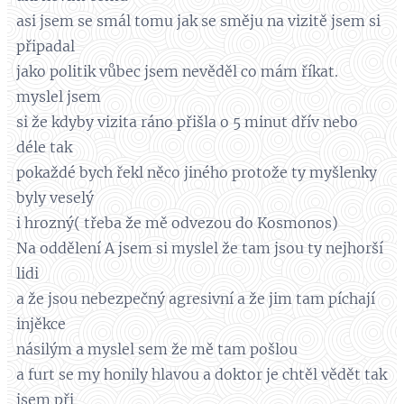
asi jsem se smál tomu jak se směju na vizitě jsem si
připadal
jako politik vůbec jsem nevěděl co mám říkat.
myslel jsem
si že kdyby vizita ráno přišla o 5 minut dřív nebo
déle tak
pokaždé bych řekl něco jiného protože ty myšlenky
byly veselý
i hrozný( třeba že mě odvezou do Kosmonos)
Na oddělení A jsem si myslel že tam jsou ty nejhorší
lidi
a že jsou nebezpečný agresivní a že jim tam píchají
injěkce
násilým a myslel sem že mě tam pošlou
a furt se my honily hlavou a doktor je chtěl vědět tak
jsem při