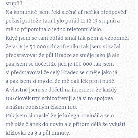
stupňů.
Na komunitě jsem řekl slečně ať neříká předpověď
počasí protože tam bylo pořád 11 12 13 stupnů a
mě to připomínalo jedno telefonní číslo.
Když jsem se tam pořád smál tak jsem si vzpomněl
že v ČR je 50 000 schizofreniku tak jsem si začal
představovat že půl Hradce se směje jako já ale
pak jsem se dočetl že jich je 100 000 tak jsem
si představoval že celý Hradec se směje jako já
a pak jsem si myslel že mě dali lék proti nudě.
A vlastně jsem se dočetl na internetu že každý
100 člověk trpí schizofreniji a já si to spojoval
s nášim popisným číslem 100.
Pak jsem si myslel že je kolega novinář a že o
mě píše článek do novin ale přitom dělá že vyluští
křížovku za 3 a půl minuty.