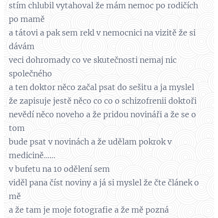
stím chlubil vytahoval že mám nemoc po rodičích
po mamě
a tátovi a pak sem rekl v nemocnici na vizitě že si
dávám
veci dohromady co ve skutečnosti nemaj nic
společného
a ten doktor něco začal psat do sešitu a ja myslel
že zapisuje jestě něco co co o schizofrenii doktoři
nevědí něco noveho a že pridou novináři a že se o
tom
bude psat v novinách a že udělam pokrok v
medicině......
v bufetu na 10 odělení sem
viděl pana číst noviny a já si myslel že čte článek o
mě
a že tam je moje fotografie a že mě pozná