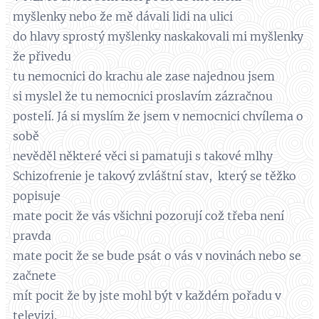
myšlenky nebo že mě dávali lidi na ulici
do hlavy sprostý myšlenky naskakovali mi myšlenky
že přivedu
tu nemocnici do krachu ale zase najednou jsem
si myslel že tu nemocnici proslavím zázračnou
postelí. Já si myslím že jsem v nemocnici chvílema o
sobě
nevěděl některé věci si pamatuji s takové mlhy
Schizofrenie je takový zvláštní stav, který se těžko
popisuje
mate pocit že vás všichni pozorují což třeba není
pravda
mate pocit že se bude psát o vás v novinách nebo se
začnete
mít pocit že by jste mohl být v každém pořadu v
televizi.