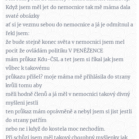
Když jsem měl jet do nemocnice tak mě máma dala
svaté obrázky
ať si je vezmu sebou do nemocnice a já je odmítnul a
řekl jsem:
že bude stejně konec světa v nemocnici jsem mel
pocit že ovládám politiku V PENĚŽENCE
mám průkaz Kdu-ČSL a tet jsem si říkal jak jsem
vůbec k takovému
průkazu přišel? moje máma mě přihlásila do strany
kvůli tomu aby
měli hodně členů a já měl v nemocnici takový divný
myšleni jestli
ten průkaz mám oprávněně a nebyl jsem si jist jestli
do strany patřím
nebo ne i když do kostela moc nechodím.
Při schůzi jsem měl takový chorobný myšlenky jak