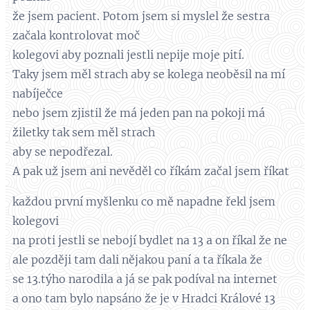
že jsem pacient. Potom jsem si myslel že sestra
začala kontrolovat moč
kolegovi aby poznali jestli nepije moje pití.
Taky jsem měl strach aby se kolega neoběsil na mí
nabíječce
nebo jsem zjistil že má jeden pan na pokoji má
žiletky tak sem měl strach
aby se nepodřezal.
A pak už jsem ani nevěděl co říkám začal jsem říkat
každou první myšlenku co mě napadne řekl jsem
kolegovi
na proti jestli se nebojí bydlet na 13 a on říkal že ne
ale později tam dali nějakou paní a ta říkala že
se 13.týho narodila a já se pak podíval na internet
a ono tam bylo napsáno že je v Hradci Králové 13