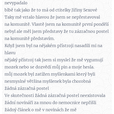
nevypadalo
blbě tak jako že to má od ctitelky Jiřiny Sexové
Taky mě vrtalo hlavou že jsem se nepřestavoval
na komunitě. Vlastě jsem na komunitě první pondělí
nebyl ale měl jsem představy že tu zázračnou postel
na komunitě představím.
Když jsem byl na nějakém přístroji nasadili mi na
hlavu
nějaký přístroj tak jsem si myslel že mě vygumují
mozek nebo se dozvědí můj pin a moje hesla.
můj mozek byl zatížen myšlenkami který byli
nesmyslné většina myšlenek byla chorobná
žádná zázračná postel
Ve skutečnosti žádná zázračná postel neexistovala
žádní novináři za mnou do nemocnice nepřišli
žádný článek o mě v novinách že mě