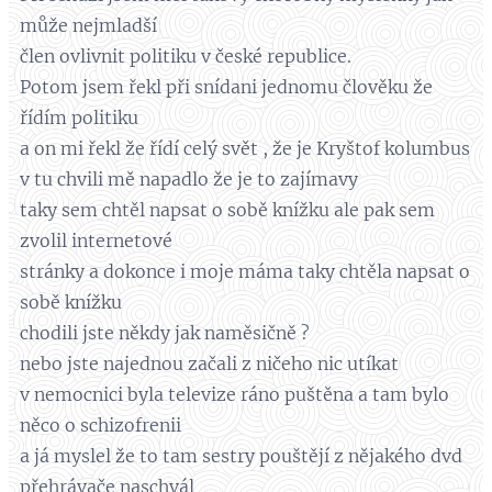
může nejmladší
člen ovlivnit politiku v české republice.
Potom jsem řekl při snídani jednomu člověku že
řídím politiku
a on mi řekl že řídí celý svět , že je Kryštof kolumbus
v tu chvili mě napadlo že je to zajímavy
taky sem chtěl napsat o sobě knížku ale pak sem
zvolil internetové
stránky a dokonce i moje máma taky chtěla napsat o
sobě knížku
chodili jste někdy jak naměsičně ?
nebo jste najednou začali z ničeho nic utíkat
v nemocnici byla televize ráno puštěna a tam bylo
něco o schizofrenii
a já myslel že to tam sestry pouštějí z nějakého dvd
přehrávače naschvál