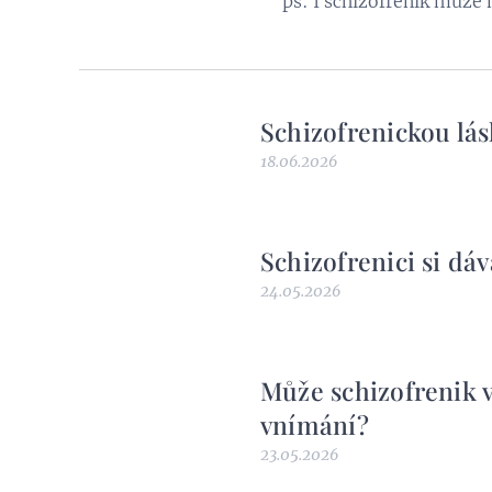
ps: I schizofrenik může m
Schizofrenickou lás
18.06.2026
Schizofrenici si dáv
24.05.2026
Může schizofrenik 
vnímání?
23.05.2026