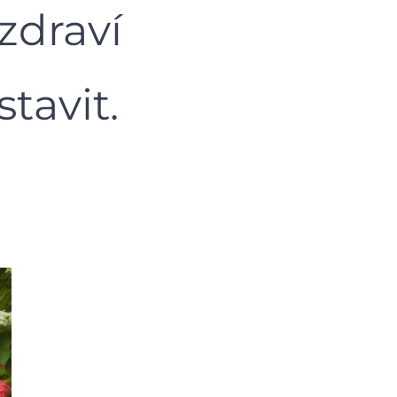
zdraví
tavit.