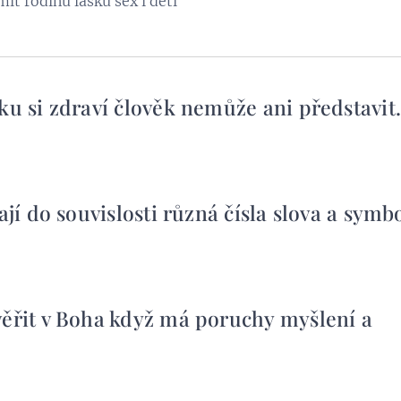
ít rodinu lásku sex i děti
ku si zdraví člověk nemůže ani představit
ají do souvislosti různá čísla slova a symbo
věřit v Boha když má poruchy myšlení a