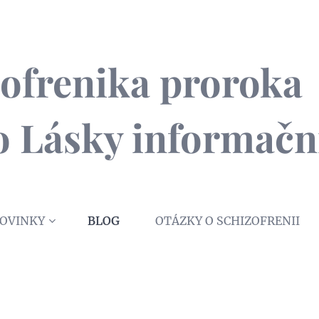
izofrenika proroka 
ho Lásky informačn
OVINKY
BLOG
OTÁZKY O SCHIZOFRENII