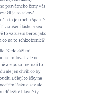
ého posvátného ženy Vás
nezažil je to takové
ně a to je trochu špatně.
tí vzrušení lásku a sex
vě to vzrušení berou jako
 co na to schizofrenici?
tila. Nedokáží mít
hu se milovat ale ne
tně ale pozor nemají to
u ale jen chvíli co by
udit. Dělají to léky na
necítím lásku a sex ale
ou důležité hlavně ty