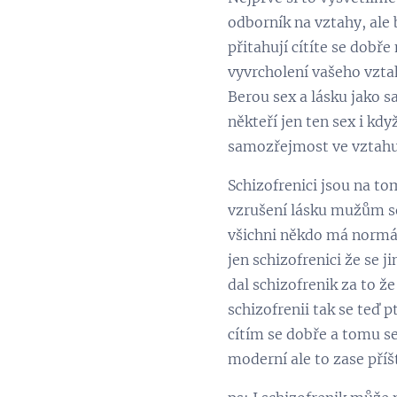
odborník na vztahy, ale
přitahují cítíte se dobře
vyvrcholení vašeho vztah
Berou sex a lásku jako s
někteří jen ten sex i kd
samozřejmost ve vztahu a
Schizofrenici jsou na tom
vzrušení lásku mužům se
všichni někdo má normáln
jen schizofrenici že se 
dal schizofrenik za to ž
schizofrenii tak se teď p
cítím se dobře a tomu se
moderní ale to zase př