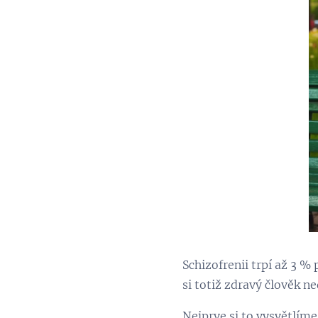
Schizofrenii trpí až 3 % 
si totiž zdravý člověk n
Nejprve si to vysvětlíme