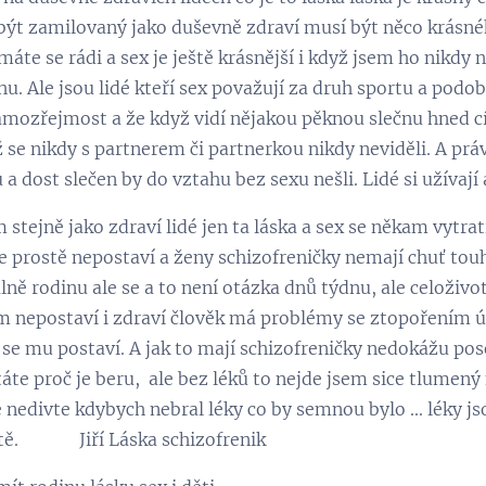
 být zamilovaný jako duševně zdraví musí být něco krásn
 máte se rádi a sex je ještě krásnější i když jsem ho nikdy 
u. Ale jsou lidé kteří sex považují za druh sportu a podob
amozřejmost a že když vidí nějakou pěknou slečnu hned cí
yž se nikdy s partnerem či partnerkou nikdy neviděli. A prá
 dost slečen by do vztahu bez sexu nešli. Lidé si užívají a
 stejně jako zdraví lidé jen ta láska a sex se někam vytra
 prostě nepostaví a ženy schizofreničky nemají chuť tou
ě rodinu ale se a to není otázka dnů týdnu, ale celoživo
jim nepostaví i zdraví člověk má problémy se ztopořením úd
e se mu postaví. A jak to mají schizofreničky nedokážu poso
táte proč je beru, ale bez léků to nejde jsem sice tlumený 
 nedivte kdybych nebral léky co by semnou bylo ... léky js
íště. Jiří Láska schizofrenik