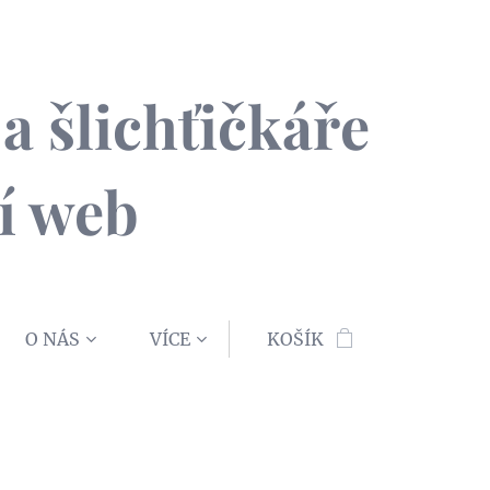
a šlichťičkáře
í web
O NÁS
VÍCE
KOŠÍK