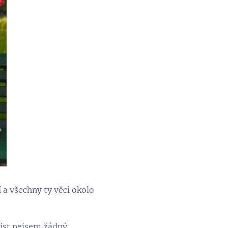
í a všechny ty věci okolo
 cist nejsem žádný