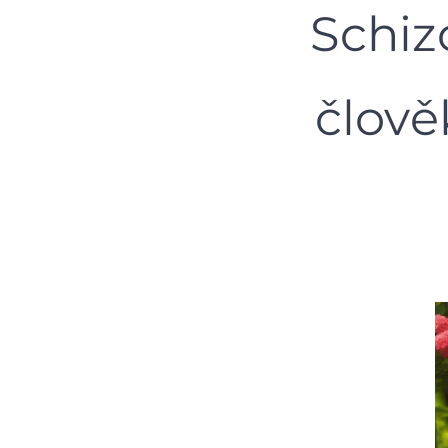
Schiz
člově