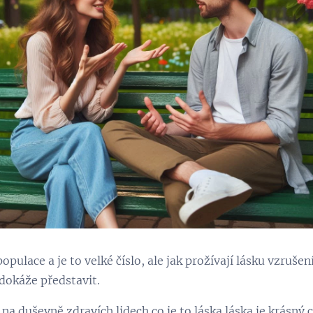
populace a je to velké číslo, ale jak prožívají lásku vzrušen
edokáže představit.
 na duševně zdravích lidech co je to láska láska je krásný