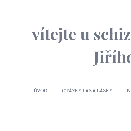
vítejte u sch
Jiří
ÚVOD
OTÁZKY PANA LÁSKY
N