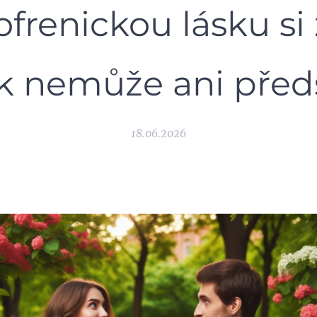
ofrenickou lásku si 
k nemůže ani předs
18.06.2026