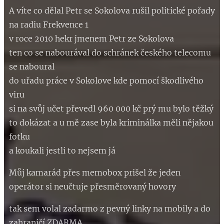
A víte co dělal Petr se Sokolova rušil politické pořady
na radiu Frekvence 1
v roce 2010 hekr jmenem Petr ze Sokolova
ten co se nabourával do schránek českého telecomu
se naboural
do uřadu práce v Sokolove kde pomocí škodlivého
viru
si na svůj učet převedl 960 000 kč prý mu bylo těžký
to dokázat a u mě zase byla kriminálka měli nějakou
fotku
a koukali jestli to nejsem já
Můj kamarád přes memobox prišel že jeden
operátor si neučtuje přesměrovaný hovory
tak sem volal zadarmo z pevný linky na mobily a do
zahraničí ZDARMA