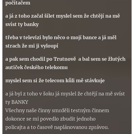
počítačem
a já z toho začal šílet myslel sem že chtějí na mě
svíst ty banky
třeba v televizi bylo něco o mojí bance a já měl
strach že mi ji vyloupí
a pak sem chodil po Trutnově a bal sem se žlutých
autiček českého telekomu
myslel sem si že telecom kůli mě stávkuje
a já byl z toho v šoku já myslel že chtějí na mě svíst
ty BANKY
Všechny naše činny smrděli testným činnem
dokonce se mi povedlo zbudit jednoho
policajta a to časově naplánovanou zprávou.