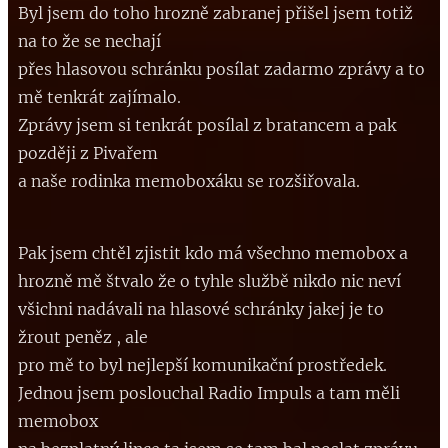
Byl jsem do toho hrozně zabranej přišel jsem totiž
na to že se nechají
přes hlasovou schránku posílat zadarmo zprávy a to
mě tenkrát zajímalo.
Zprávy jsem si tenkrát posílal z bratancem a pak
později z Pivařem
a naše rodinka memoboxáku se rozšiřovala.
Pak jsem chtěl zjistit kdo má všechno memobox a
hrozně mě štvalo že o tyhle službě nikdo nic neví
všichni nadávali na hlasové schránky jakej je to
žrout peněz , ale
pro mě to byl nejlepší komunikační prostředek.
Jednou jsem poslouchal Radio Impuls a tam měli
memobox