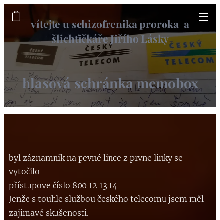
vítejte u schizofrenika proroka a
šlichťičkáře Jiřího Lásky
informační web
hlasová schránka memobox
byl záznamnik na pevné lince z prvne linky se
vytočilo
přístupove číslo 800 12 13 14
Jenže s touhle službou českého telecomu jsem měl
zajimavé skušenosti.