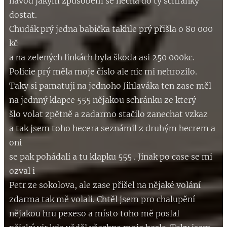
návod jakým způsobem se nechá do ty schránky
dostat.
Chudák prý jedna babička takhle prý přišla o 80 000
kč
a na zelených linkách byla škoda asi 250 000kc.
Policie prý měla moje číslo ale nic mi nehrozilo.
Taky si pamatuji na jednoho Jihlaváka ten zase měl
na jednný klapce 555 nějakou schránku ze který
šlo volat zpětně a zadarmo stačilo zanechat vzkaz
a tak jsem toho hecera seznámil z druhým hecrem a
oni
se pak pohádali a tu klapku 555 . Jinak po case se mi
ozval i
Petr ze sokolova, ale zase přišel na nějaké volání
zdarma tak mě volali. Chtěl jsem pro chalupění
nějakou hru pexeso a místo toho mě poslal