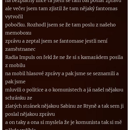
na bezplatný lince ta jsem se tam bal poslat zprávu
ale večer jsem tam zjistil že tam nějaký fantomas
vytvořil
pobočku. Rozhodl jsem se že tam poslu z našeho
memoboxu
zprávu a zeptal jsem se fantomase jestli není
zaměstnanec
Radia Impuls on řekl že ne že si s kamarádem posila
z mobilu
na mobil hlasové zprávy a pak jsme se seznamili a
pak jsme
mluvili o politice a o komunistech a já našel nějakou
schránku ze
zlatých stránek nějakou Sabinu ze Rtyně a tak sem ji
poslal nějakou zprávu
a on taky a ona si myslela že je komunista tak si mě