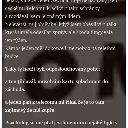
nějaký vir kde věděl všechna moje hesla. Taky jsem
českému Telcomu kradl virtualní schránky
a rozdával jsem je známým lidem.
Nejevětší můj objěv byl když jsem oběvil virtuálku
která uměla odesílat zprávy ale škoda fungovala
jen týden.
Kámoš jeden měl dokonce i memobox na telefoni
budce.
Taky ty hecři byli odposlouchovaný policí
a ten Jihlavák musel sim kartu splachnout do
záchoda.
a jeden pan z telecomu mi říkal že je to tam
zajímavý že mě zapře.
Psycholog se mě ptal jestli neumím nějaké figle s