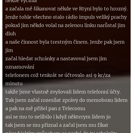
někde vyčíhla
a začala mě šikanovat někde ve Rtyni bylo to hrozný.
Jenže tohle všechno stalo rádio impuls veliký prachy
pokud jim někdo volal na zelenou linku narůstal jim
dluh
a naše činnost byla trestným činem. Jenže pak jsem
jim
začal hledat schránky a nastavoval jsem jim
oznamování
telefonem což tenkrát se účtovalo asi 9 kc/za
minutu
takže jsme vlastně zvyšovali lidem telefonní účty.
Tak jsem začal rozesílat zprávy do memoboxu lidem
a pak na mě přišel pan z Telecomu
asi se mu to nelíbilo i když některym lidem jo
tak jsem se mu přiznal a začal jsem mu říkat