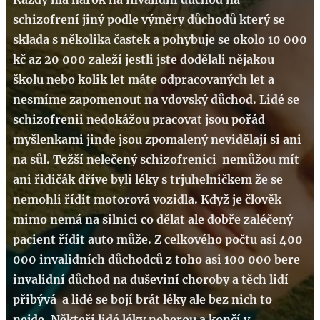
schizofrení jiný podle výměry důchodů který se
sklada s několika častek a pohybuje se okolo 10 000
kč az 20 000 zaleží jestli jste dodělali nějakou
školu nebo kolik let máte odpracovaných let a
nesmíme zapomenout na vdovský důchod. Lidé se
schizofrenii nedokážou pracovat jsou pořád
myšlenkami jinde jsou zpomalený nevidělají si ani
na sůl. Težší nelečený schizofrenici nemůžou mít
ani řidičák dříve byli léky s trjuhelničkem že se
nemohli řídit motorová vozidla. Když je člověk
mimo nemá na silnici co dělat ale dobře zaléčený
pacient řídit auto může. Z celkového počtu asi 400
000 invalidních důchodců z toho asi 100 000 bere
invalidní důchod na duševiní choroby a těch lidí
přibývá a lidé se bojí brát léky ale bez nich to
nejde. Někteří lidé léky neberou a končí v