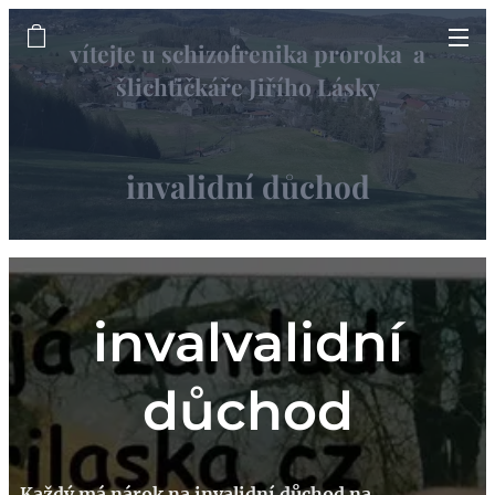
vítejte u schizofrenika proroka a
šlichťičkáře Jiřího Lásky
informační web
invalidní důchod
invalvalidní
důchod
Každý má nárok na invalidní důchod na