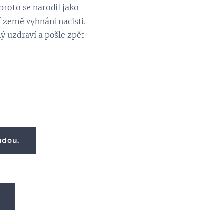
roto se narodil jako
ší země vyhnáni nacisti.
ný uzdraví a pošle zpět
udou.