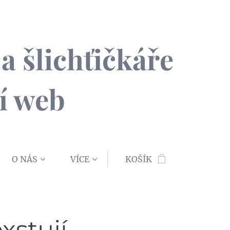
a šlichťičkáře
í web
O NÁS
VÍCE
KOŠÍK
xstují