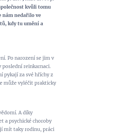
 společnost kvůli tomu
se nám nedařilo ve
tů, kdy tu umění a
ení. Po narození se jim v
v poslední reinkarnaci.
 pykají za své hříchy z
se může vyléčit prakticky
 vědomí. A díky
zet a psychické choroby
í mít taky rodinu, práci