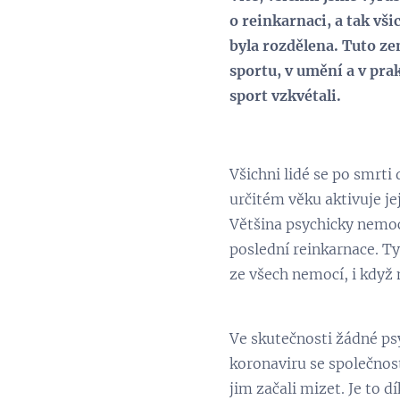
o reinkarnaci, a tak vš
byla rozdělena. Tuto ze
sportu, v umění a v pra
sport vzkvétali.
Všichni lidé se po smrti 
určitém věku aktivuje jej
Většina psychicky nemocn
poslední reinkarnace. Ty
ze všech nemocí, i když 
Ve skutečnosti žádné psy
koronaviru se společnost
jim začali mizet. Je to 