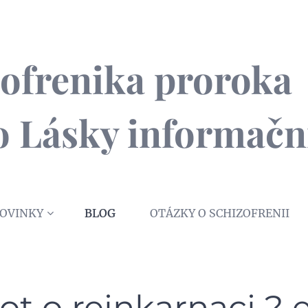
izofrenika proroka 
ho Lásky informačn
OVINKY
BLOG
OTÁZKY O SCHIZOFRENII
vot o reinkarnaci ? e