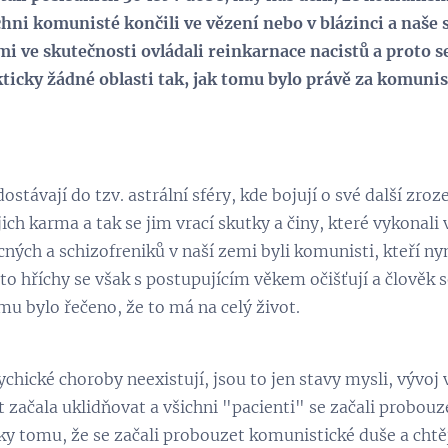
ichni komunisté končili ve vězení nebo v blázinci a naše
mi ve skutečnosti ovládali reinkarnace nacistů a proto 
kticky žádné oblasti tak, jak tomu bylo právě za komunis
dostávají do tzv. astrální sféry, kde bojují o své další zroz
ich karma a tak se jim vrací skutky a činy, které vykonali 
ých a schizofreniků v naší zemi byli komunisti, kteří nyní
to hříchy se však s postupujícím věkem očišťují a člověk 
mu bylo řečeno, že to má na celý život.
chické choroby neexistují, jsou to jen stavy mysli, vývoj
 začala uklidňovat a všichni "pacienti" se začali probou
díky tomu, že se začali probouzet komunistické duše a chtěj