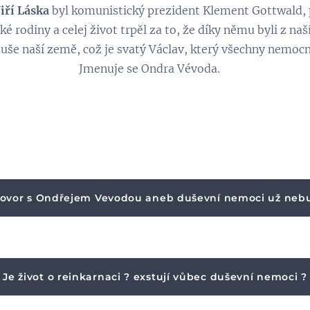
Jiří Láska
byl komunistický prezident Klement Gottwald, p
é rodiny a celej život trpěl za to, že díky němu byli z na
 duše naší země, což je svatý Václav, který všechny nemoc
enuje se Ondra Vévoda.
ovor s Ondřejem Vevodou aneb duševní nemoci už neb
Je život o reinkarnaci ? exstují vůbec duševní nemoci ?