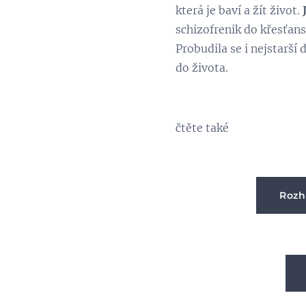
která je baví a žít život.
schizofrenik do křesťansk
Probudila se i nejstarší
do života. Jm
čtěte také
Rozh