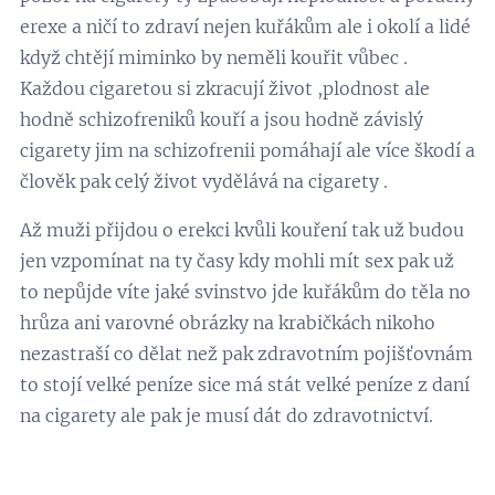
erexe a ničí to zdraví nejen kuřákům ale i okolí a lidé
když chtějí miminko by neměli kouřit vůbec .
Každou cigaretou si zkracují život ,plodnost ale
hodně schizofreniků kouří a jsou hodně závislý
cigarety jim na schizofrenii pomáhají ale více škodí a
člověk pak celý život vydělává na cigarety .
Až muži přijdou o erekci kvůli kouření tak už budou
jen vzpomínat na ty časy kdy mohli mít sex pak už
to nepůjde víte jaké svinstvo jde kuřákům do těla no
hrůza ani varovné obrázky na krabičkách nikoho
nezastraší co dělat než pak zdravotním pojišťovnám
to stojí velké peníze sice má stát velké peníze z daní
na cigarety ale pak je musí dát do zdravotnictví.