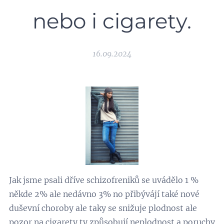
nebo i cigarety.
16.09.2024
Jak jsme psali dříve schizofreniků se uvádělo 1 %
někde 2% ale nedávno 3% no přibývájí také nové
duševní choroby ale taky se snižuje plodnost ale
pozor na cigarety ty způsobují neplodnost a poruchy