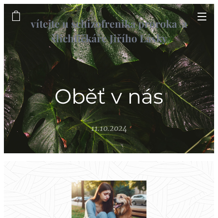
vítejte u schizofrenika proroka a
šlichťičkáře Jiřího Lásky
informační web
Oběť v nás
11.10.2024