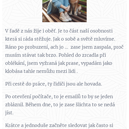
V řadě z nás žije i oběť. Je to část naší osobnosti
která si ráda stěžuje. Jak o sobě a světě mluvíme.
Ráno po probuzení, ach jo ... zase jsem zaspala, proč
musím stávat tak brzo. Pohled do zrcadla při
oblékání, jsem vyžraná jak prase, vypadám jako
klobása tahle nemůžu mezi lidi .
Při cestě do práce, ty řidiči jsou ale hovada.
Po otevření počítače, to je emailů to by se jeden
zbláznil. Během dne, to je zase šlichta to se nedá
jíst.
Krátce a jednoduše začněte sledovat jak často si