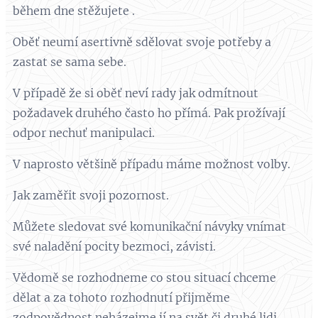
během dne stěžujete .
Oběť neumí asertivně sdělovat svoje potřeby a
zastat se sama sebe.
V případě že si oběť neví rady jak odmítnout
požadavek druhého často ho přímá. Pak prožívají
odpor nechuť manipulaci.
V naprosto většině případu máme možnost volby.
Jak zaměřit svoji pozornost.
Můžete sledovat své komunikační návyky vnímat
své naladění pocity bezmoci, závisti.
Vědomě se rozhodneme co stou situací chceme
dělat a za tohoto rozhodnutí přijměme
zodpovědnost neházejme jí na svět či druhé lidi.