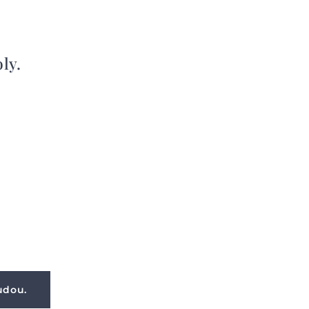
ly.
udou.