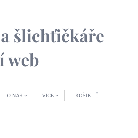
a šlichťičkáře
í web
O NÁS
VÍCE
KOŠÍK