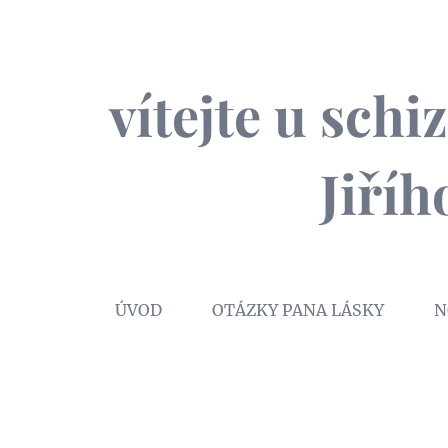
vítejte u sch
Jiří
ÚVOD
OTÁZKY PANA LÁSKY
N