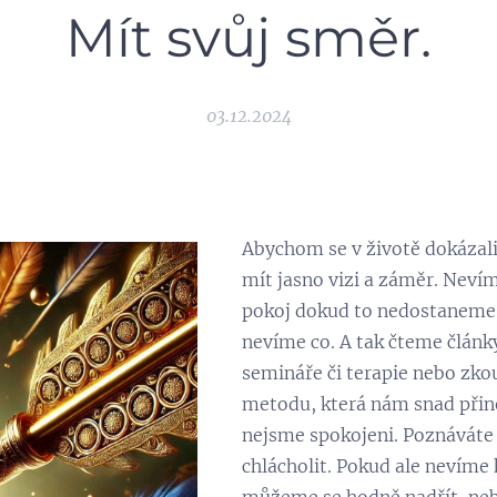
Mít svůj směr.
03.12.2024
Abychom se v životě dokázal
mít jasno vizi a záměr. Nev
pokoj dokud to nedostaneme
nevíme co. A tak čteme článk
semináře či terapie nebo zk
metodu, která nám snad přine
nejsme spokojeni. Poznáváte
chlácholit. Pokud ale nevíme