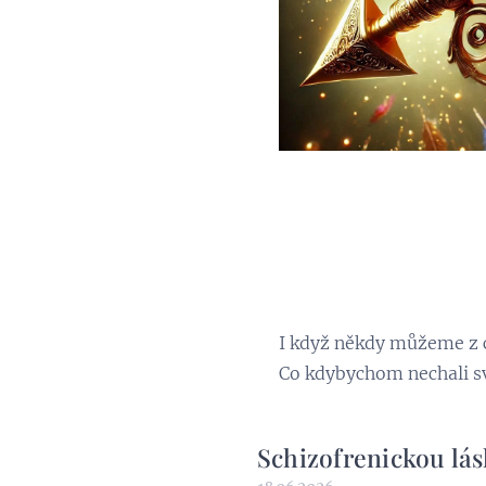
partn
vztahy
prác
I když někdy můžeme z ce
Co kdybychom nechali svět
Schizofrenickou lás