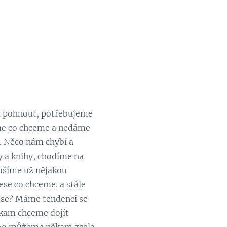
i pohnout, potřebujeme
íme co chceme a nedáme
. Něco nám chybí a
y a knihy, chodíme na
oušíme už nějakou
se co chceme. a stále
 se? Máme tendenci se
 kam chceme dojít