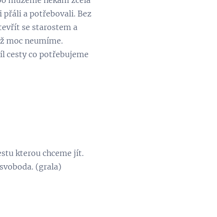
ebo můžeme někam zcela
 přáli a potřebovali. Bez
tevřít se starostem a
což moc neumíme.
íl cesty co potřebujeme
estu kterou chceme jít.
 svoboda. (grala)
.