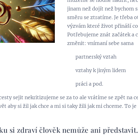
můžeme se hodně nadřít, n
jinam než dojít než bychom si
směru se ztratíme. Je třeba o
výzvám které život přináší 
Potřebujeme znát začátek a c
změnit: vnímaní sebe sama
erský vztah
 k jiným lidem
i a pod.
sty sejit nekritizujeme se za to ale vrátíme se zpět na c
 aby si žil jak chce a mi si taky žili jak mi chceme. To je
ku si zdraví člověk nemůže ani představit