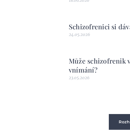
18.06.2026
Schizofrenici si dáv
24.05.2026
Může schizofrenik 
vnímání?
23.05.2026
Rozh