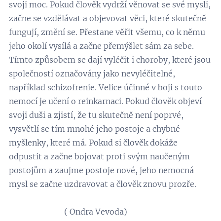
svoji moc. Pokud člověk vydrží věnovat se své mysli,
začne se vzdělávat a objevovat věci, které skutečně
fungují, změní se. Přestane věřit všemu, co k němu
jeho okolí vysílá a začne přemýšlet sám za sebe.
Tímto způsobem se dají vyléčit i choroby, které jsou
společností označovány jako nevyléčitelné,
například schizofrenie. Velice účinné v boji s touto
nemocí je učení o reinkarnaci. Pokud člověk objeví
svoji duši a zjistí, že tu skutečně není poprvé,
vysvětlí se tím mnohé jeho postoje a chybné
myšlenky, které má. Pokud si člověk dokáže
odpustit a začne bojovat proti svým naučeným
postojům a zaujme postoje nové, jeho nemocná
mysl se začne uzdravovat a člověk znovu prozře.
( Ondra Vevoda)