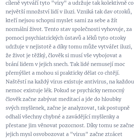
cíleně vytváří tyto "viry" a udržuje tak kolektivně co
největší množství lidí v iluzi. Vzniká tak dav otroků,
kteří nejsou schopni myslet sami za sebe a žít
normální život. Tento stav společnosti vyhovuje, za
pomoci psychiatrických ústavů a léků tyto otroky
udržuje v nejistotě a díky tomu může vytvářet iluzi,
že život je těžký, člověk si musí vše vybojovat a
brání lidem v jejich snech. Tak lidé nemusejí moc
přemýšlet a mohou si prakticky dělat co chtějí.
Naštěstí na každý virus existuje antivirus, na každou
nemoc existuje lék. Pokud se psychicky nemocný
člověk začne zabývat meditací a jde do hloubky
svých myšlenek, začne je analyzovat, tak postupně
odhalí všechny chybné a zavádějící myšlenky a
přestane jim věnovat pozornost. Díky tomu se začne
jejich mysl osvobozovat a "virus" začne ztrácet