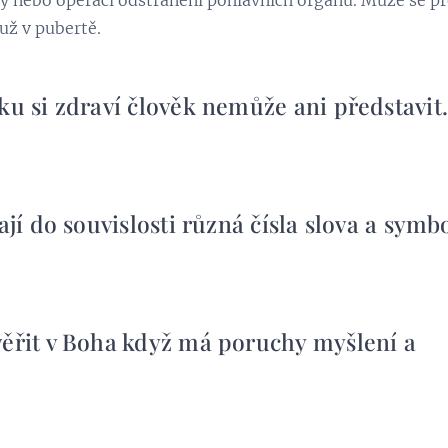
ony již brát už v pubertě. g
ku si zdraví člověk nemůže ani představit
ají do souvislosti různá čísla slova a symbo
věřit v Boha když má poruchy myšlení a