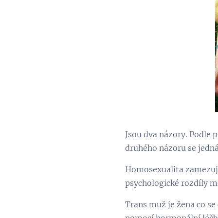
Jsou dva názory. Podle p
druhého názoru se jedná 
Homosexualita zamezuje 
psychologické rozdíly m
Trans muž je žena co se 
pomocí hormonální léčby