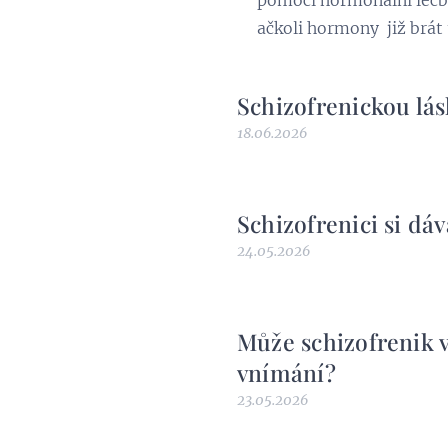
ačkoli horm
Schizofrenickou lás
18.06.2026
Schizofrenici si dáv
24.05.2026
Může schizofrenik 
vnímání?
23.05.2026