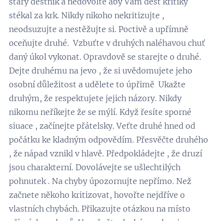
starý deštník a nedovolte aby Vám déšť kritiky
stékal za krk. Nikdy nikoho nekritizujte ,
neodsuzujte a nestěžujte si. Poctivě a upřímně
oceňujte druhé. Vzbuťte v druhých naléhavou chuť
daný úkol vykonat. Opravdově se starejte o druhé.
Dejte druhému na jevo , že si uvědomujete jeho
osobní důležitost a udělete to úpřimě Ukažte
druhým, že respektujete jejich názory. Nikdy
nikomu neříkejte že se mýlí. Když řesíte sporné
siuace , začínejte přátelsky. Veťte druhé hned od
počátku ke kladným odpovědím. Přesvěčte druhého
, že nápad vznikl v hlavě. Předpokládejte , že druzí
jsou charakterní. Dovolávejte se ušlechtilých
pohnutek . Na chyby úpozornujte nepřímo. Než
začnete někoho kritizovat, hovořte nejdříve o
vlastních chybách. Přikazujte otázkou na místo