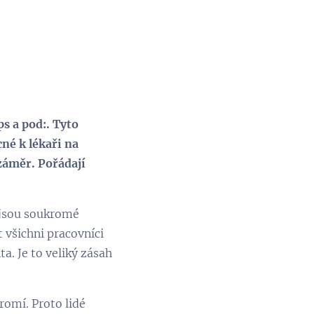
s a pod:. Tyto
né k lékaři na
záměr. Pořádají
m jsou soukromé
t všichni pracovníci
ta. Je to veliký zásah
romí. Proto lidé