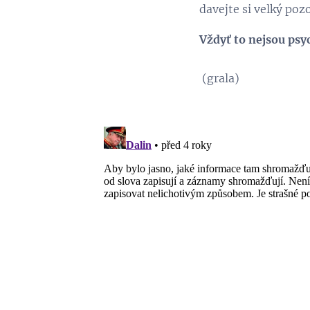
davejte si velký poz
Vždyť to nejsou ps
(grala)