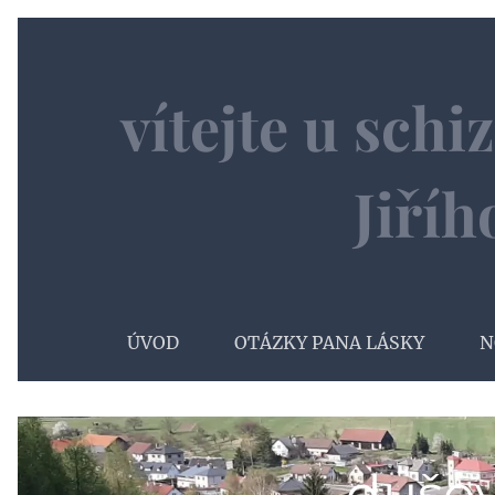
vítejte u sch
Jiří
ÚVOD
OTÁZKY PANA LÁSKY
N
dušev