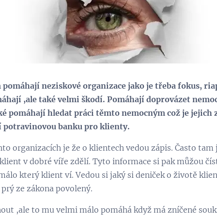
máhají neziskové organizace jako je třeba fokus, riap
áhají ,ale také velmi škodí. Pomáhají doprovázet nemoc
ké pomáhají hledat práci těmto nemocným což je jejich 
 potravinovou banku pro klienty.
hto organizacích je že o klientech vedou zápis. Často ta
klient v dobré víře zdělí. Tyto informace si pak můžou čís
álo který klient ví. Vedou si jaký si deniček o životě klien
 prý ze zákona povolený.
out ,ale to mu velmi málo pomáhá když má zníčené souk