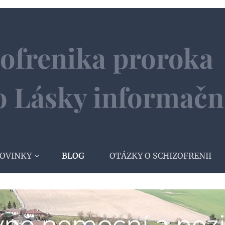
izofrenika proroka 
ho Lásky informačn
OVINKY
BLOG
OTÁZKY O SCHIZOFRENII
ně nemocní a nez