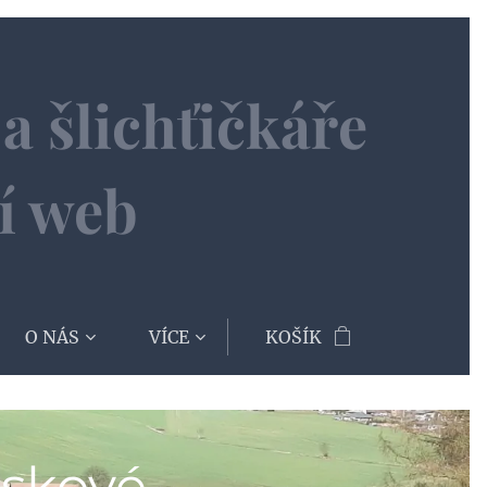
a šlichťičkáře
í web
O NÁS
VÍCE
KOŠÍK
iskové