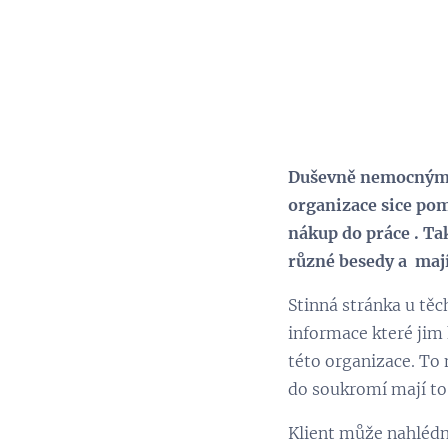
Duševně nemocným po
organizace sice pom
nákup do práce . Ta
různé besedy a mají
Stinná stránka u těc
informace které jim 
této organizace. To m
do soukromí mají to
Klient může nahlédn